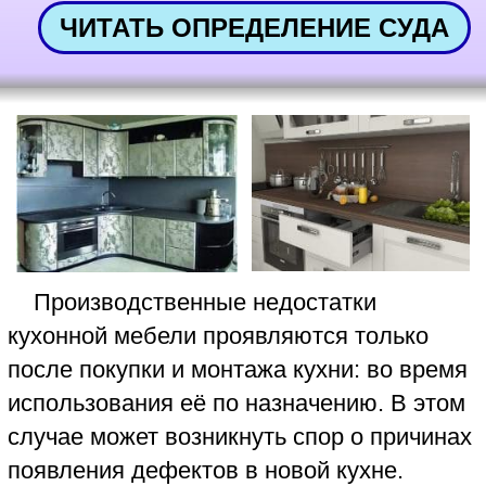
Товароведческая экспертиза кухни
(или только столешницы),
профессионально выполненная
экспертом-товароведом Независимого
Экспертного Центра "КРДэксперт",
является официальным документом,
доказывающим фактическое состояние
мебели для кухни. Все обнаруженные в
мебели (столешнице) дефекты и
недостатки независимый эксперт-
товаровед подтверждает в конце
экспертизы фотографиями этих
дефектов, при необходимости с
выполнением в кадре измерений
обнаруженных недостатков кухонной
мебели.
При отказе магазина или изготовителя
добровольно устранить имеющиеся
дефекты кухонной мебели, официальную
экспертизу качества кухни (столешницы),