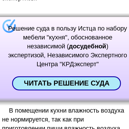
столешнице дефектов и недостатков
эксперт-товаровед Независимого
Экспертного Центра "КРДэксперт"
сделает товароведческую экспертизу
качества изготовления кухонной
столешницы. Независимая экспертиза
Центра "КРДэксперт" выяснит причину
возникновения недостатков: это
производственный брак, проявившийся
во время эксплуатации столешницы,
дефекты монтажа или эксплуатационные
дефекты, образовавшиеся при
ненадлежащем использовании мебели
(столешницы).
Апелляционное определение
Краснодарского краевого суда по
кухонному гарнитуру в пользу Истца
обоснованное судебной экспертизой