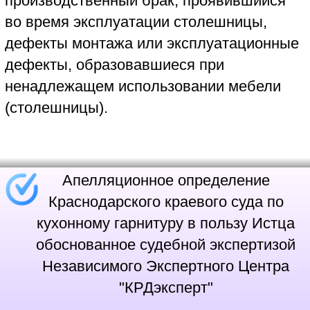
мебели кухни, выполнит контрольные
измерения кухни, а также проверит кухню
на её соответствие эскизу и размерам,
указанным в договоре с поставщиком
(изготовителем) кухонного гарнитура.
Наиболее важной частью кухонной
мебели является столешница, она
является рабочей поверхностью кухни и
от неё зависит процесса приготовления
пищи и общий внешний вид кухонного
гарнитура. В случае изготовления
столешницы из природного или
искусственного камня её стоимость
довольно велика, поэтому к столешницам
из камня предъявляются повышенные
требования к качеству, к монтажу, а также
к сохранению привлекательного вида
столешницы из камня в течение
длительного времени.