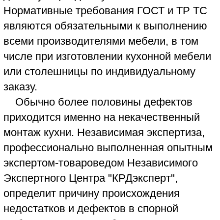
исследований с соблюдением требований
ФЗ "Об экспертной деятельности" и ГПК
РФ суд может вынести своё решение
обосновав его Заключением досудебной
экспертизы, без назначения судебной
экспертизы.
Решение суда в пользу Истца по набору
мебели "кухня", обоснованное
независимой (
досудебной
)
экспертизой, Независимого Экспертного
Центра "КРДэксперт"
ЧИТАТЬ РЕШЕНИЕ СУДА
В помещении кухни влажность воздуха
не нормируется, так как при
приготовлении пищи влажность воздуха