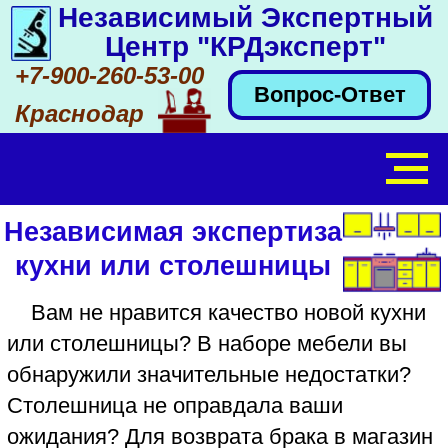
Независимый Экспертный
Центр "КРДэксперт"
+7-900-260-53-00
Вопрос-Ответ
Краснодар
Независимая экспертиза
кухни или столешницы
Вам не нравится качество новой кухни
или столешницы? В наборе мебели вы
обнаружили значительные недостатки?
Столешница не оправдала ваши
ожидания? Для возврата брака в магазин
Независимый Экспертный Центр
"КРДэксперт" сделает судебную или
независимую досудебную
товароведческую экспертизу кухни
ненадлежащего качества или
столешницы с браком.