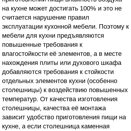
Независимого Экспертного Центра
"КРДэксперт"
ЧИТАТЬ ОПРЕДЕЛЕНИЕ СУДА
Производственные недостатки
кухонной мебели проявляются только
после покупки и монтажа кухни: во время
использования её по назначению. В этом
случае может возникнуть спор о причинах
появления дефектов в новой кухне.
Покупателю не понравилось качество
монтажа, но продавец утверждает, что
качество хорошее, и недостатки в кухне