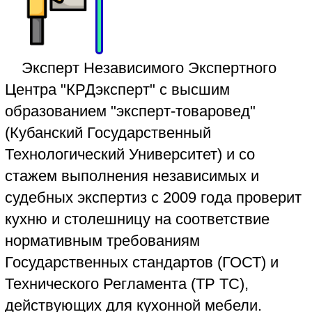
числе при изготовлении кухонной мебели
или столешницы по индивидуальному
заказу.
Обычно более половины дефектов
приходится именно на некачественный
монтаж кухни. Независимая экспертиза,
профессионально выполненная опытным
экспертом-товароведом Независимого
Экспертного Центра "КРДэксперт",
определит причину происхождения
недостатков и дефектов в спорной
мебели для кухни с объективным
подтверждением наличия недостатков
требованиями пунктов ГОСТ о
недопустимости имеющихся дефектов и
недостатков кухни. Заключение
независимого эксперта НЭЦ "КРДэксперт"
пригодно для подачи иска в суд и даже
вынесения решения суда, так как при
хорошем качестве выполненных