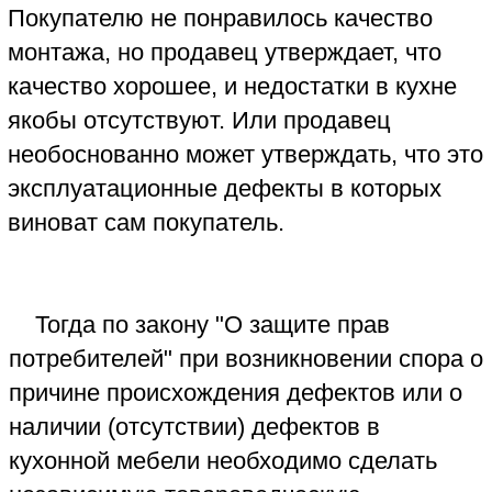
выполненную экспертом-товароведом
Независимого Экспертного Центра
"КРДэксперт", следует приложить к
исковому заявлению в суд "О защите
прав потребителей".
Решение суда в пользу Истца,
обоснованное судебной экспертизой
каменной столешницы, выполненной
экспертом Независимого Экспертного
Центра "КРДэксперт"
ЧИТАТЬ
© 2011 Независимый
Экспертный Центр
"КРДэксперт", Краснодар
ул. Ялтинская 36/Новгородская 2