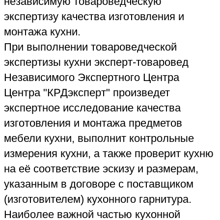
Просьба перед приездом звонить
☎ +7-900-260-53-00
🏠 +7-900-260-65-00
строй. отдел
✉️
→
krdexpert@gmail.com
←
✉️
←
✉️
Как проехать, пройти?
🚗 🚌 🚴 🚶
↓ ЖМИТЕ ↓
2 ГИС
Google
Яндекс
Как заказать
экспертизу без
приезда в офис
Читать
☎️
✉️
Whats