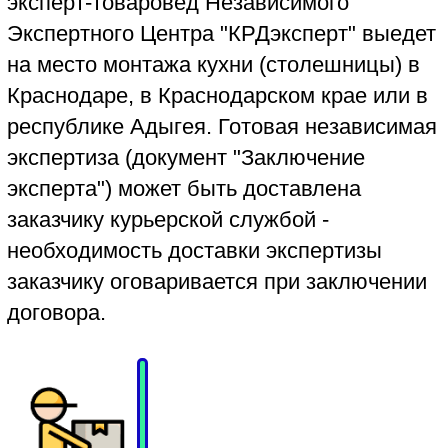
Эксперт Независимого Экспертного
Центра "КРДэксперт" с высшим
образованием "эксперт-товаровед"
(Кубанский Государственный
Технологический Университет) и со
стажем выполнения независимых и
судебных экспертиз с 2009 года проверит
кухню и столешницу на соответствие
нормативным требованиям
Государственных стандартов (ГОСТ) и
Технического Регламента (ТР ТС),
действующих для кухонной мебели.
Нормативные требования ГОСТ и ТР ТС
являются обязательными к выполнению
всеми производителями мебели, в том