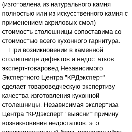
якобы отсутствуют. Или продавец
необоснованно может утверждать, что это
эксплуатационные дефекты в которых
виноват сам покупатель.
Тогда по закону "О защите прав
потребителей" при возникновении спора о
причине происхождения дефектов или о
наличии (отсутствии) дефектов в
кухонной мебели необходимо сделать
независимую товароведческую
экспертизу качества изготовления и
монтажа кухни.
При выполнении товароведческой
экспертизы кухни эксперт-товаровед
Независимого Экспертного Центра
Центра "КРДэксперт" произведет
экспертное исследование качества
изготовления и монтажа предметов