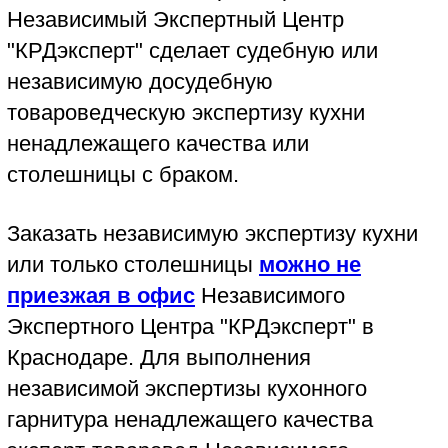
Заказать независимую экспертизу кухни
или только столешницы
можно не
приезжая в офис
Независимого
Экспертного Центра "КРДэксперт" в
Краснодаре. Для выполнения
независимой экспертизы кухонного
гарнитура ненадлежащего качества
эксперт-товаровед Независимого
Экспертного Центра "КРДэксперт" выедет
на место монтажа кухни (столешницы) в
Краснодаре, в Краснодарском крае или в
республике Адыгея. Готовая независимая
экспертиза (документ "Заключение
эксперта") может быть доставлена
заказчику курьерской службой -
необходимость доставки экспертизы
заказчику оговаривается при заключении
договора.