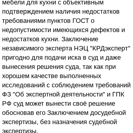
на кухне может достигать 100% и это не
считается нарушение правил
эксплуатации кухонной мебели. Поэтому к
мебели для кухни предъявляются
повышенные требования к
влагостойкости её элементов, а в месте
нахождения плиты или духового шкафа
добавляются требования к стойкости
отдельных элементов кухни (особенно
столешницы) к воздействию повышенных
температур. От качества изготовления
столешницы, качества её монтажа
зависит удобство приготовления пищи на
кухне, а если столешница каменная
(изготовлена из натурального камня
полностью или из искусственного камня с
применением акриловых смол) -
стоимость столешницы сопоставима со
стоимостью всего кухонного гарнитура.
При возникновении в каменной