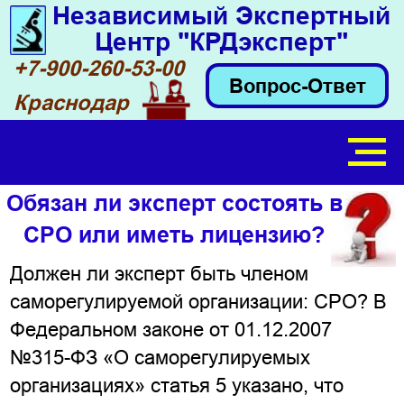
Независимый Экспертный
Центр "КРДэксперт"
+7-900-260-53-00
Вопрос-Ответ
Краснодар
Обязан ли эксперт состоять в
СРО или иметь лицензию?
Должен ли эксперт быть членом
саморегулируемой организации: СРО? В
Федеральном законе от 01.12.2007
№315-ФЗ «О саморегулируемых
организациях» статья 5 указано, что
Федеральными законами могут быть
предусмотрены случаи обязательного
членства
субъектов профессиональной
деятельности
в саморегулируемых
организациях (СРО).