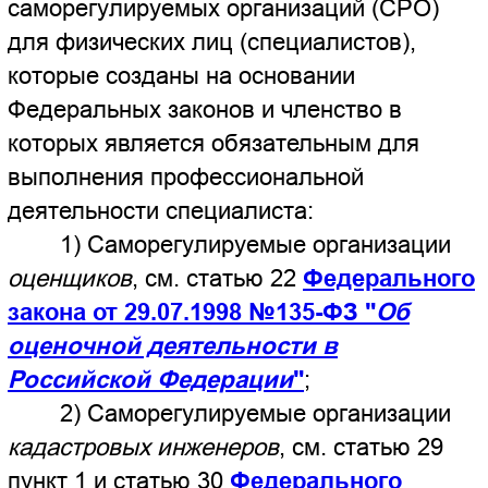
2) Саморегулируемые организации
кадастровых инженеров
, см. статью 29
Федерального
пункт 1 и статью 30
закона от 24.07.2007 №221-ФЗ "
О
кадастровой деятельности
"
;
3) Саморегулируемые организации
арбитражных управляющих
, см. статью
Федерального закона от 26.10.2002
21
№127-ФЗ "О несостоятельности
(банкротстве)"
;
4) Саморегулируемые организации
статью 18
медиаторов, см.
Федерального закона от 27.07.2010
№193-ФЗ "Об альтернативной
процедуре урегулирования споров с
участием посредника (процедуре
медиации)"
Причем нужно отметить, что эти СРО
созданы Федеральными законами именно
для физических лиц (специалистов) -