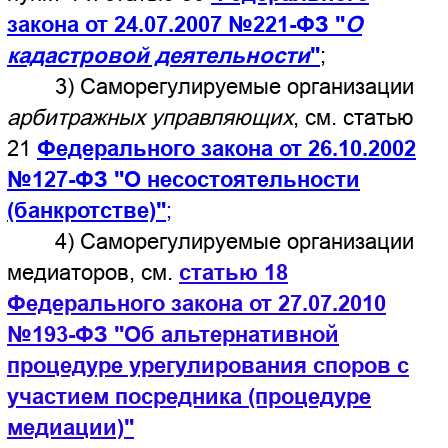
юридические лица состоять в них не
могут. СРО для юридических лиц,
членство в которых является
обязательным для ведения их
на
деятельности вы можете посмотреть
другой странице сайта (жмите на
синий текст).
Из перечисленных выше СРО для
специалистов только первые два
относятся к специалистам-экспертам:
оценщики и кадастровые инженеры -
могут работать в экспертной организации
на должности эксперта. Причем эксперт-
оценщик помимо членства в СРО должен
ещё иметь диплом о переподготовке на
оценщика, страховку ответственности и
квалификационный аттестат в
определённой области оценки
подробнее о квалификационных
(
аттестатах оценщиков читайте на