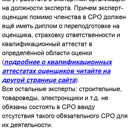
СРО
.
Руководство Независимого Экспертного
Центра "КРДэксперт" следит за
поддержанием высокого качества
экспертиз своих экспертов, при
необходимости проводит их
дополнительное обучение.
Руководство Независимого Экспертного
Центра "КРДэксперт" придаёт
первостепенное значение
профессионализму экспертов: знаниям,
качеству
опыту экспертов и высокому
выполняемых ими экспертиз
, и считает
излишним настаивать на членстве
экспертов в СРО (если эксперт не
оценщик и не кадастровый инженер),
потому что такое требование будет
незаконным: "
членство субъектов
предпринимательской или
профессиональной деятельности в