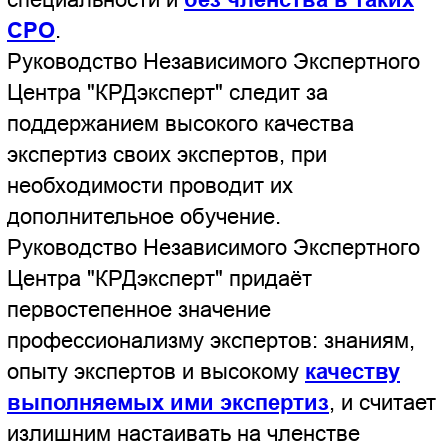
Экспертов Независимого
Экспертного Центра "КРДэксперт"
постоянно привлекают для выполнения
судебных экспертиз в гражданском и
арбитражном судах. Нажав на кнопку вы
можете прочитать решения
арбитражных судов в части
выполненных судебные строительных
экспертиз экспертами Независимого
Экспертного Центр "КРДэксперт" - для
их выполнения членство эксперта в
СРО не требуется.
Судебная экспертиза "НЭЦ
КРДэксперт" качества