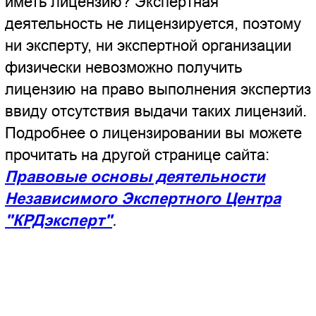
krdexpert@gmail.com
✉️
→
←
✉️
←
✉️
Как проехать, пройти?
🚗 🚌 🚴 🚶
↓ ЖМИТЕ ↓
2 ГИС
Google
Яндекс
Как заказать
экспертизу без
приезда в офис
Читать
☎️
✉️
Whats
App
Telegram