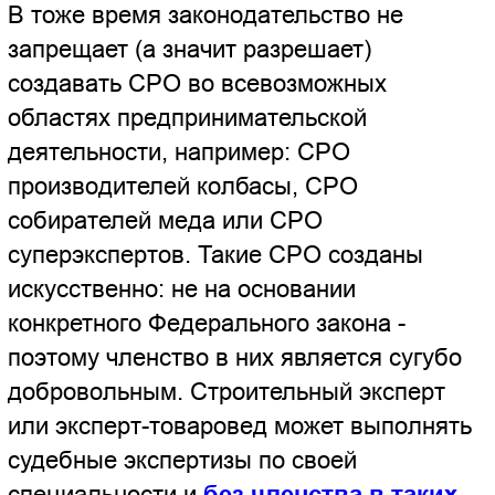
саморегулируемых организациях (СРО)
является добровольным
" (статья 5 п.1
№315-ФЗ "О саморегулируемых
организациях"), а также "
никто не может
быть принужден к вступлению в какое-
либо объединение или пребыванию в
нем
" (Часть 2 статьи 30 Конституции РФ).
Теперь о том, должен ли эксперт
иметь лицензию? Экспертная
деятельность не лицензируется, поэтому
ни эксперту, ни экспертной организации
физически невозможно получить
лицензию на право выполнения экспертиз
ввиду отсутствия выдачи таких лицензий.
Подробнее о лицензировании вы можете
прочитать на другой странице сайта:
Правовые основы деятельности
Независимого Экспертного Центра
"КРДэксперт"
.