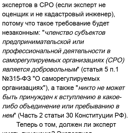
строительства многоквартирного
дома для Арбитражного суда
Судебная экспертиза "НЭЦ
КРДэксперт" по оценке ущерба для
Пятнадцатого Арбитражного
апелляционного суда
Судебная экспертиза "НЭЦ
КРДэксперт" стоимости
выполненного строительного
ремонта для Арбитражного суда
© 2011 Независимый
Экспертный Центр
"КРДэксперт", Краснодар
ул. Ялтинская 36/Новгородская 2
Просьба перед приездом звонить
☎ +7-900-260-53-00
🏠 +7-900-260-65-00
строй. отдел