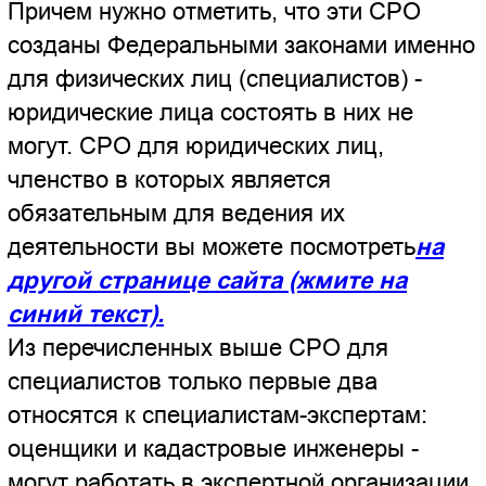
другой странице сайта
).
Все остальные эксперты: строительные,
товароведы, электронщики и т.д. не
обязаны состоять в СРО ввиду
отсутствия такого обязательного СРО для
их деятельности.
В тоже время законодательство не
запрещает (а значит разрешает)
создавать СРО во всевозможных
областях предпринимательской
деятельности, например: СРО
производителей колбасы, СРО
собирателей меда или СРО
суперэкспертов. Такие СРО созданы
искусственно: не на основании
конкретного Федерального закона -
поэтому членство в них является сугубо
добровольным. Строительный эксперт
или эксперт-товаровед может выполнять
судебные экспертизы по своей
без членства в таких
специальности и