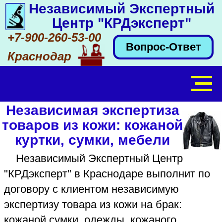
Независимый Экспертный
Центр "КРДэксперт"
+7-900-260-53-00
Вопрос-Ответ
Краснодар
Независимая экспертиза
товаров из кожи: кожаной
куртки, сумки, мебели
Независимый Экспертный Центр
"КРДэксперт" в Краснодаре выполнит по
договору с клиентом независимую
экспертизу товара из кожи на брак:
кожаной сумки, одежды, кожаного
дивана, кресла или судебную - по
назначению суда. Эксперт Независимого
Экспертного Центра "КРДэксперт" с
высшим образованием квалификации
"эксперт-товаровед" (КубГТУ) и стажем