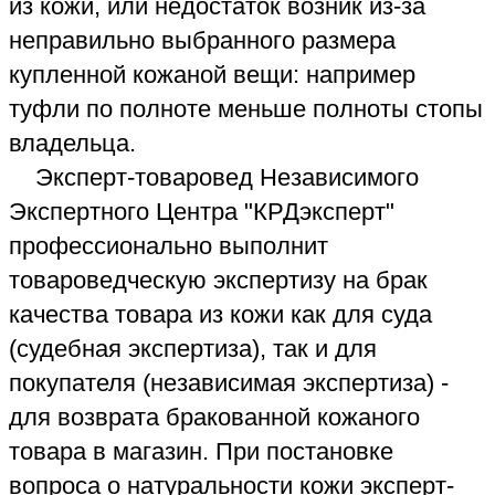
магазин должен будет компенсировать
вам стоимость заказанной в
Независимом Экспертном Центре
"КРДэксперт" экспертизы товара из кожи
ненадлежащего качества.
© 2011 Независимый
Экспертный Центр
"КРДэксперт", Краснодар
ул. Ялтинская 36/Новгородская 2
Просьба перед приездом звонить
☎ +7-900-260-53-00
🏠 +7-900-260-65-00
строй. отдел
✉️
→
krdexpert@gmail.com
←
✉️
←
✉️
Как проехать, пройти?
🚗 🚌 🚴 🚶
↓ ЖМИТЕ ↓
2 ГИС
Google
Яндекс
Как заказать