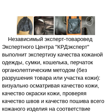
К сожалению, иногда бывают случаи,
когда возникший дефект - это результат
несоблюдения правил ухода за товаром
из кожи, или недостаток возник из-за
неправильно выбранного размера
купленной кожаной вещи: например
туфли по полноте меньше полноты стопы
владельца.
Эксперт-товаровед Независимого
Экспертного Центра "КРДэксперт"
профессионально выполнит
товароведческую экспертизу на брак
качества товара из кожи как для суда
(судебная экспертиза), так и для
покупателя (независимая экспертиза) -
для возврата бракованной кожаного
товара в магазин. При постановке
вопроса о натуральности кожи эксперт-
товаровед определит: натуральная кожа
или искусственная кожа использовалась
для изготовления спорного кожаного