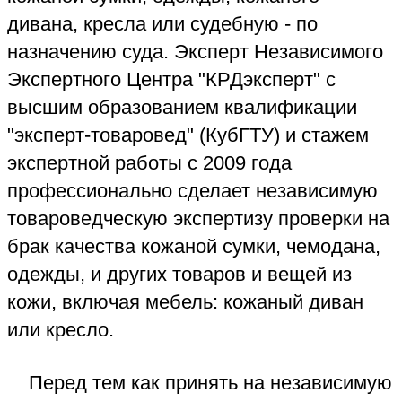
экспертной работы с 2009 года
профессионально сделает независимую
товароведческую экспертизу проверки на
брак качества кожаной сумки, чемодана,
одежды, и других товаров и вещей из
кожи, включая мебель: кожаный диван
или кресло.
Перед тем как принять на независимую
экспертизу товар из кожи эксперт-
товаровед Независимого Экспертного
Центра "КРДэксперт" предварительно
осмотрит кожаную вещь на брак и
наличие производственных дефектов. В
случае их отсутствия эксперт-товаровед
порекомендует не заказывать
независимую экспертизу кожаного
товара, и если вы её не закажете - ничего
платить не нужно, в НЭЦ "КРДэксперт"
предварительный осмотр товара на брак
всегда бесплатен - просьба не путать