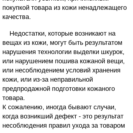
вы можете обратиться в суд о защите
прав потребителей - в этом случае
независимую товароведческую
экспертизу качества товара из кожи
необходимо приложить к исковому
заявлению в суд.
Для покупателя подача иска "О защите
прав потребителей" пошлиной не
облагается (бесплатно). В исковом
заявлении в суд следует указать: "Прошу
стоимость независимой экспертизы
товара возложить на ответчика", и