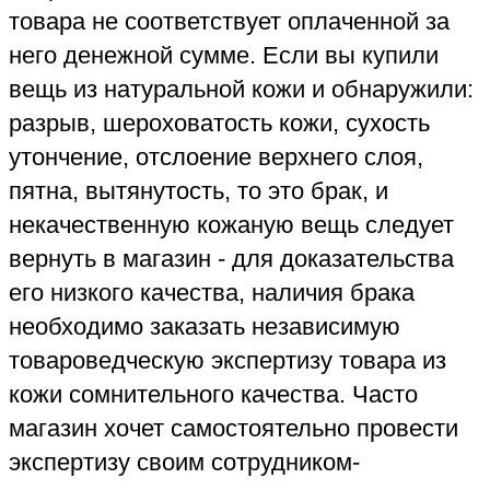
Независимый эксперт-товаровед
Экспертного Центра "КРДэксперт"
выполнит экспертизу качества кожаной
одежды, сумки, кошелька, перчаток
органолептическим методом (без
разрушения товара или участка кожи):
визуально осматривая качество кожи,
качество окраски кожи, проверяя
качество швов и качество пошива всего
кожаного изделия на соответствие
требованиям ГОСТ и ТР ТС (Технического
Регламента Таможенного Союза). Все
имеющиеся дефекты, брак эксперт-
товаровед подтверждает фотографиями
в конце экспертизы.