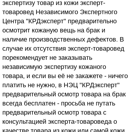
предварительный осмотр товара с
консультацией эксперта-товароведа о
качестве товара из кожи или самой кожи,
это платная услуга. При наличии в товаре
из кожи брака или существенных
недостатков Заключение эксперта
Независимого Экспертного Центра
"КРДэксперт" объективно докажет их
наличие со ссылками на требований
ГОСТ и ТР ТС. Магазин обязан вернуть
покупателю стоимость приобретённой
бракованной кожаной одежды, сумки или
иной вещи из кожи ненадлежащего
качества - а также компенсировать
стоимость заказанной независимой
экспертизы.
Кроме независимой экспертизы по
договору с заказчиком эксперт-товаровед
Независимого Экспертного Центра