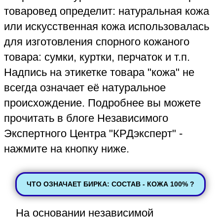
экспертизу без
приезда в офис
Читать
☎️
✉️
Whats
App
Telegram
ЧТО ОЗНАЧАЕТ БИРКА: СОСТАВ - КОЖА 100% ?