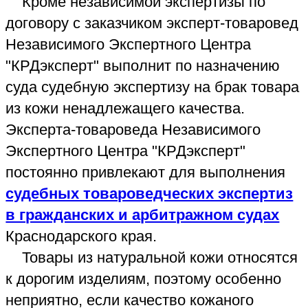
необходимо заказать независимую
товароведческую экспертизу товара из
кожи сомнительного качества. Часто
магазин хочет самостоятельно провести
экспертизу своим сотрудником-
специалистом, желая показать, что в
имеющемся недостатке кожаного товара
виноват якобы сам покупатель. Но
специалист, получающий зарплату от
магазина, является заинтересованным
лицом, зависящим от руководства
магазина. Поэтому, если магазин магазин
не хочет делать товароведческую
экспертизу на брак товара из кожи
ненадлежащего качества в сторонней
экспертной организации, мы
рекомендуем самостоятельно заказать её
в Независимом Экспертном Центре
"КРДэксперт" - телефон визу страницы.