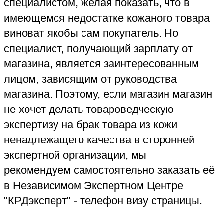
При наличии брака магазин обязан
вернуть покупателю деньги за
бракованный кожаную вещь, а также
вернуть стоимость независимой
экспертизы некачественного товара из
кожи - в соответствии с Законом о защите
прав потребителей, так как оплата
независимой экспертизы является для
покупателя убытком, причиненным
покупкой товара из кожи ненадлежащего
качества.
Недостатки, которые возникают на
вещах из кожи, могут быть результатом
нарушения технологии выделки шкурок,
или нарушением пошива кожаной вещи,
или несоблюдением условий хранения
кожи, или из-за неправильной
предпродажной подготовки кожаного
товара.