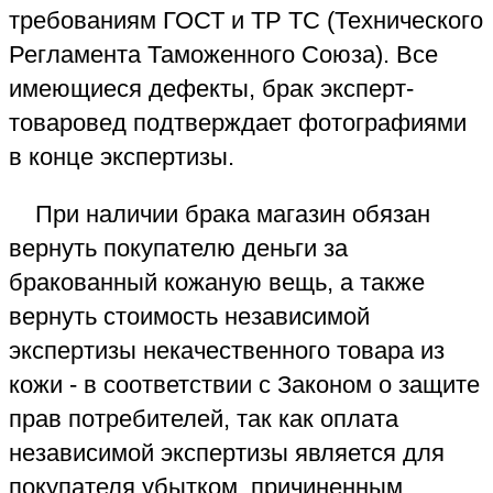
товара: сумки, куртки, перчаток и т.п.
Надпись на этикетке товара "кожа" не
всегда означает её натуральное
происхождение. Подробнее вы можете
прочитать в блоге Независимого
Экспертного Центра "КРДэксперт" -
нажмите на кнопку ниже.
На основании независимой
товароведческой экспертизы качества
кожаной одежды, сумки, куртки
выполненной экспертом-товароведом
Независимого Экспертного Центра
"КРДэксперт", вы сможете предъявить
обоснованную претензию продавцу
вернуть деньги, уплаченные за товар с
браком. В случае не урегулирования
конфликта с магазином о возврате денег