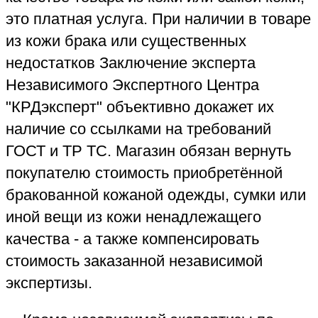
"КРДэксперт" выполнит по назначению
суда судебную экспертизу на брак товара
из кожи ненадлежащего качества.
Эксперта-товароведа Независимого
Экспертного Центра "КРДэксперт"
постоянно привлекают для выполнения
судебных товароведческих экспертиз
в гражданских и арбитражном судах
Краснодарского края.
Товары из натуральной кожи относятся
к дорогим изделиям, поэтому особенно
неприятно, если качество кожаного
товара не соответствует оплаченной за
него денежной сумме. Если вы купили
вещь из натуральной кожи и обнаружили:
разрыв, шероховатость кожи, сухость
утончение, отслоение верхнего слоя,
пятна, вытянутость, то это брак, и
некачественную кожаную вещь следует
вернуть в магазин - для доказательства
его низкого качества, наличия брака